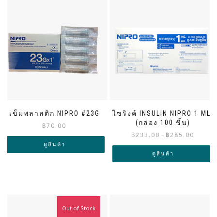
เข็มพลาสติก NIPRO #23G
ไซริงค์ INSULIN NIPRO 1 ML.
(กล่อง 100 ชิ้น)
฿
70.00
Price
฿
233.00
฿
285.00
–
range:
ดูสินค้า
฿233.00
ดูสินค้า
through
฿285.00
Out of Stock