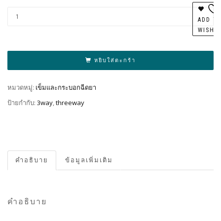
Al
ADD T
WISHL
หยิบใส่ตะกร้า
หมวดหมู่:
เข็มและกระบอกฉีดยา
ป้ายกำกับ:
3way
,
threeway
คำอธิบาย
ข้อมูลเพิ่มเติม
คำอธิบาย