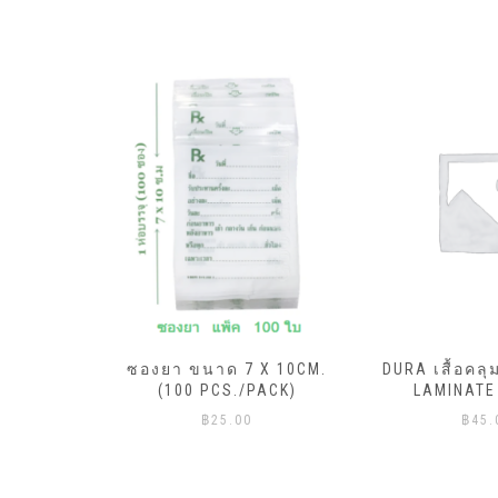
ML.X20ถุง
ซองยา ขนาด 7 X 10CM.
DURA เสื้อคลุ
ีแดง)
(100 PCS./PACK)
LAMINATE
฿
25.00
฿
45.