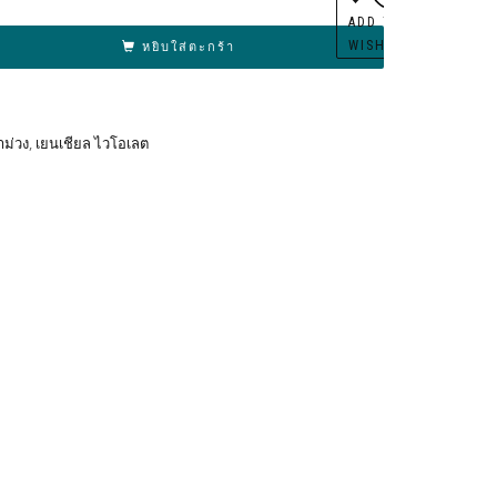
ernative:
ADD TO
WISHLIST
หยิบใส่ตะกร้า
าม่วง
,
เยนเชียล ไวโอเลต