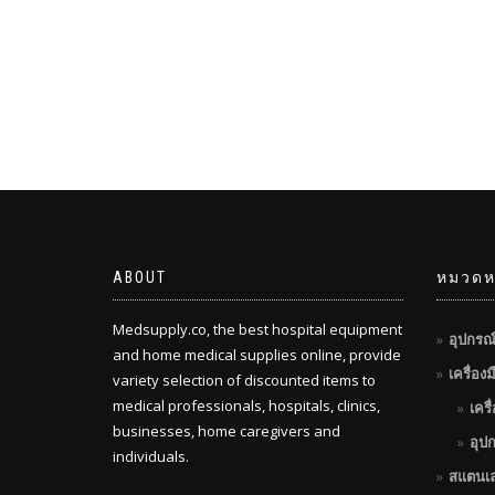
ABOUT
หมวดหม
Medsupply.co, the best hospital equipment
อุปกรณ
and home medical supplies online, provide
เครื่อง
variety selection of discounted items to
medical professionals, hospitals, clinics,
เครื
businesses, home caregivers and
อุป
individuals.
สแตนเ