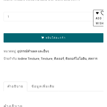
Al
ADD T
WISHL
หยิบใส่ตะกร้า
หมวดหมู่:
อุปกรณ์ทำแผล และอื่นๆ
ป้ายกำกับ:
Iodine Tincture
,
Tincture
,
ทิงเจอร์
,
ทิงเจอร์ไอโอดิน
,
สหการ
คำอธิบาย
ข้อมูลเพิ่มเติม
คำอธิบาย