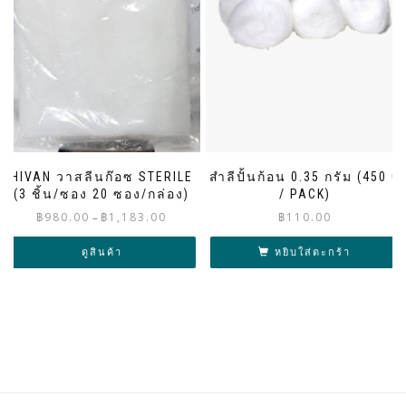
HIVAN วาสลีนก๊อซ STERILE
สำลีปั้นก้อน 0.35 กรัม (450 G
(3 ชิ้น/ซอง 20 ซอง/กล่อง)
/ PACK)
Price
฿
980.00
฿
1,183.00
฿
110.00
–
range:
฿980.00
ดูสินค้า
หยิบใส่ตะกร้า
through
฿1,183.00