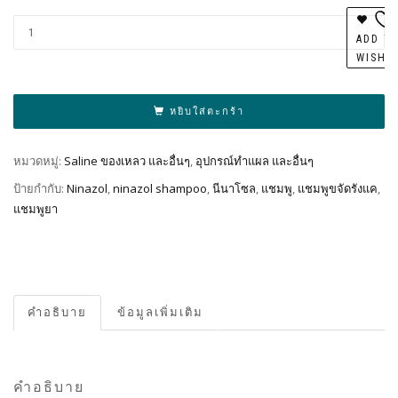
Al
ADD T
WISHL
หยิบใส่ตะกร้า
หมวดหมู่:
Saline ของเหลว และอื่นๆ
,
อุปกรณ์ทำแผล และอื่นๆ
ป้ายกำกับ:
Ninazol
,
ninazol shampoo
,
นีนาโซล
,
แชมพู
,
แชมพูขจัดรังแค
,
แชมพูยา
คำอธิบาย
ข้อมูลเพิ่มเติม
คำอธิบาย