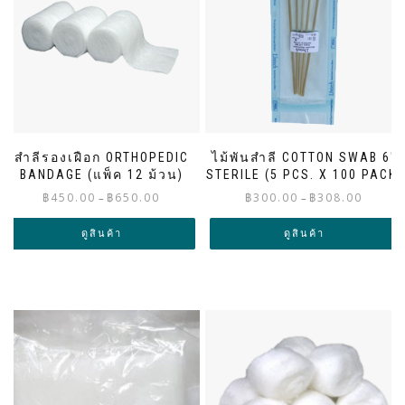
สำลีรองเฝือก ORTHOPEDIC
ไม้พันสำลี COTTON SWAB 6″
BANDAGE (แพ็ค 12 ม้วน)
STERILE (5 PCS. X 100 PACK)
Price
Price
฿
450.00
฿
650.00
฿
300.00
฿
308.00
–
–
range:
range:
฿450.00
฿300.00
ดูสินค้า
ดูสินค้า
through
through
฿650.00
฿308.00