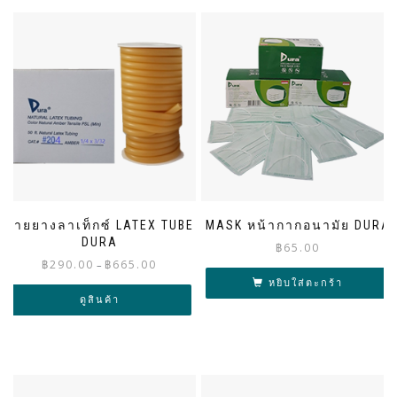
สายยางลาเท็กซ์ LATEX TUBE
MASK หน้ากากอนามัย DURA
DURA
฿
65.00
Price
฿
290.00
฿
665.00
–
range:
หยิบใส่ตะกร้า
฿290.00
ดูสินค้า
through
฿665.00