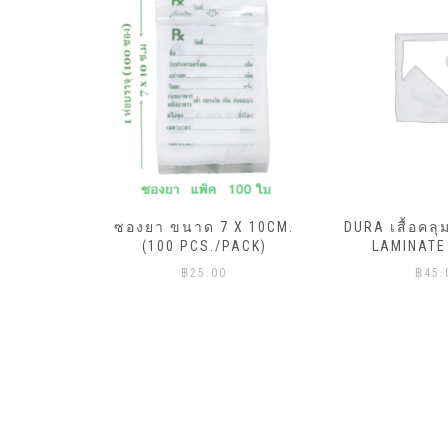
ML.X20ถุง
ซองยา ขนาด 7 X 10CM.
DURA เสื้อคลุ
ีแดง)
(100 PCS./PACK)
LAMINATE
฿
25.00
฿
45.