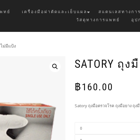
พทย์
เครื่องมือผ่าตัดและเย็บแผล
สแตนเลสทางการ
วัสดุทางการแพทย์
อุป
ไม่มีแป้ง
SATORY ถุงม
฿
160.00
Satory ถุงมือตรวจโรค ถุงมือยาง ถุงมือ