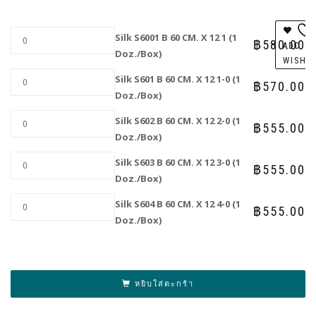
Silk S6001 B 60 CM. X 12 1 (1
฿
580.00
ADD T
Doz./Box)
WISHL
Silk S601 B 60 CM. X 12 1-0 (1
฿
570.00
Doz./Box)
Silk S602 B 60 CM. X 12 2-0 (1
฿
555.00
Doz./Box)
Silk S603 B 60 CM. X 12 3-0 (1
฿
555.00
Doz./Box)
Silk S604 B 60 CM. X 12 4-0 (1
฿
555.00
Doz./Box)
Al
หยิบใส่ตะกร้า