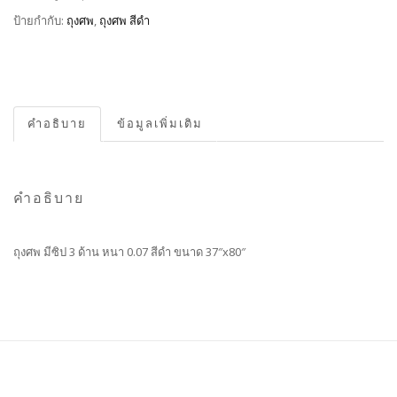
ป้ายกำกับ:
ถุงศพ
,
ถุงศพ สีดำ
คำอธิบาย
ข้อมูลเพิ่มเติม
คำอธิบาย
ถุงศพ มีซิป 3 ด้าน หนา 0.07 สีดำ ขนาด 37″x80″