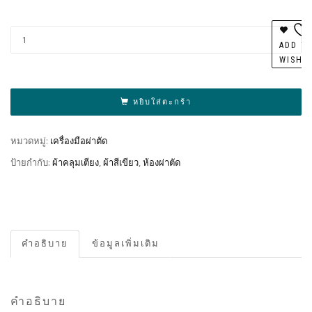
Al
ADD T
WISHL
หยิบใส่ตะกร้า
หมวดหมู่:
เครื่องมือผ่าตัด
ป้ายกำกับ:
ผ้าคลุมเตียง
,
ผ้าสีเขียว
,
ห้องผ่าตัด
คำอธิบาย
ข้อมูลเพิ่มเติม
คำอธิบาย