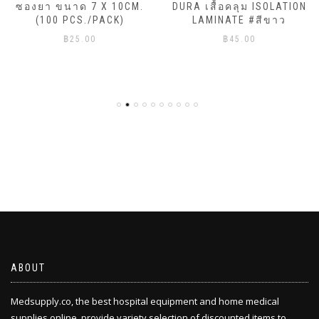
ซองยา ขนาด 7 X 10CM.
DURA เสื้อคลุม ISOLATION
(100 PCS./PACK)
LAMINATE #สีขาว
฿
25.00
฿
45.00
ABOUT
Medsupply.co, the best hospital equipment and home medical
supplies online, provide variety selection of discounted items to