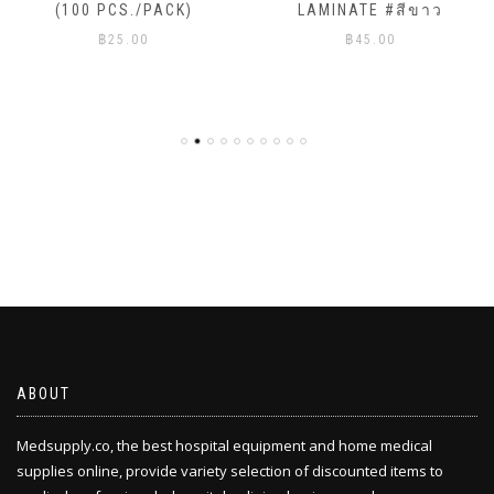
(100 PCS./PACK)
LAMINATE #สีขาว
฿
25.00
฿
45.00
ABOUT
Medsupply.co, the best hospital equipment and home medical
supplies online, provide variety selection of discounted items to