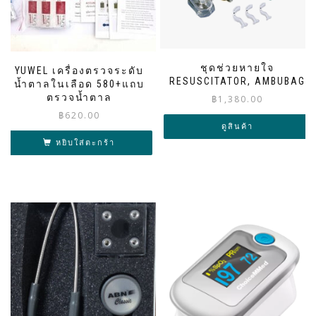
ชุดช่วยหายใจ
YUWEL เครื่องตรวจระดับ
RESUSCITATOR, AMBUBAG
น้ำตาลในเลือด 580+แถบ
ตรวจน้ำตาล
฿
1,380.00
฿
620.00
ดูสินค้า
หยิบใส่ตะกร้า