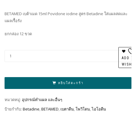
BETAMED เบต้าเมด 15ml Povidone iodine สูตร Betadine ใส่แผลสดและ
แผลเรื้อรัง
ยกกล่อง 12 ขวด
Al
ADD T
WISHL
หยิบใส่ตะกร้า
หมวดหมู่:
อุปกรณ์ทำแผล และอื่นๆ
ป้ายกำกับ:
Betadine
,
BETAMED
,
เบตาดีน
,
โพวิโดน
,
ไอโอดีน