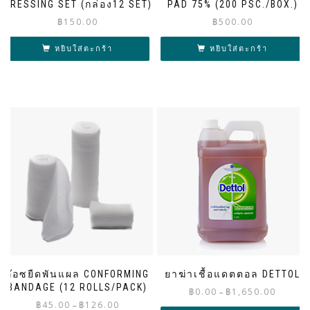
DRESSING SET (กล่อง12 SET)
PAD 75% (200 PSC./BOX.)
฿
150.00
฿
500.00
หยิบใส่ตะกร้า
หยิบใส่ตะกร้า
ก๊อซยืดพันแผล CONFORMING
ยาฆ่าเชื้อแดตตอล DETTOL
BANDAGE (12 ROLLS/PACK)
Price
฿
0.00
฿
1,650.00
–
Price
฿
45.00
฿
126.00
range:
–