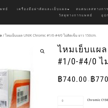
พทย์
เครื่องมือผ่าตัดและเย็บแผล
สแตนเลสทางการ
วัสดุทางการแพทย์
อุป
ผล
/ ไหมเย็บแผล UNIK Chromic #1/0-#4/0 ไม่ติดเข็ม ยาว 150cm.
ไหมเย็บแผล
#1/0-#4/0 ไ
฿
740.00
฿
770
–
Chromic C150