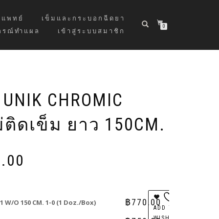
แพทย์
เข็มและกระบอกฉีดยา
0
กรณ์ทำแผล
เข้าสู่ระบบสมาชิก
 UNIK CHROMIC
ม่ติดเข็ม ยาว 150CM.
Price
.00
range:
฿740.00
through
฿770.00
฿
770.00
1 W/O 150 CM. 1-0 (1 Doz./Box)
ADD TO
WISHLIST