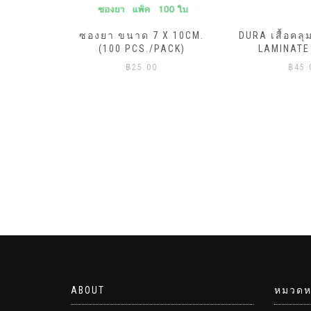
ML.X20ถุง
ซองยา ขนาด 7 X 10CM.
DURA เสื้อคลุ
ีแดง)
(100 PCS./PACK)
LAMINATE
฿
25.00
฿
45.
ABOUT
หมวดหม