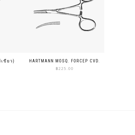
ีเขียว)
HARTMANN MOSQ. FORCEP CVD.
ce
฿
225.00
ge:
.00
rough
2.00