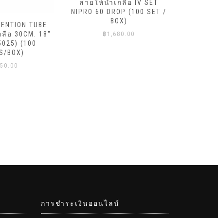
สายให้น้ำเกลือ IV SET
NIPRO 60 DROP (100 SET /
สายให้
BOX)
TENTION TUBE
NIPRO 20
กลือ 30CM. 18″
฿
1,680.00
5025) (100
S/BOX)
50.00
การชำระเงินออนไลน์